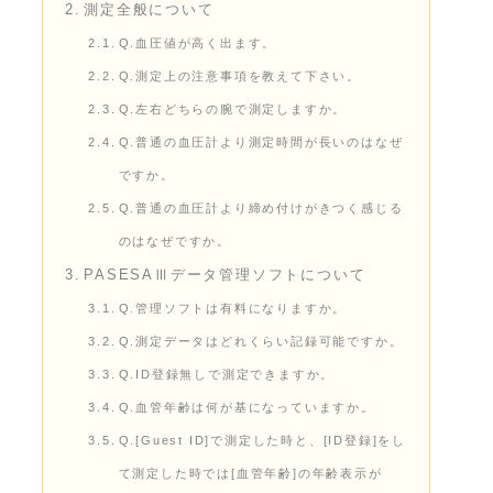
測定全般について
Q.血圧値が高く出ます。
Q.測定上の注意事項を教えて下さい。
Q.左右どちらの腕で測定しますか。
Q.普通の血圧計より測定時間が長いのはなぜ
ですか。
Q.普通の血圧計より締め付けがきつく感じる
のはなぜですか。
PASESAⅢデータ管理ソフトについて
Q.管理ソフトは有料になりますか。
Q.測定データはどれくらい記録可能ですか。
Q.ID登録無しで測定できますか。
Q.血管年齢は何が基になっていますか。
Q.[Guest ID]で測定した時と、[ID登録]をし
て測定した時では[血管年齢]の年齢表示が