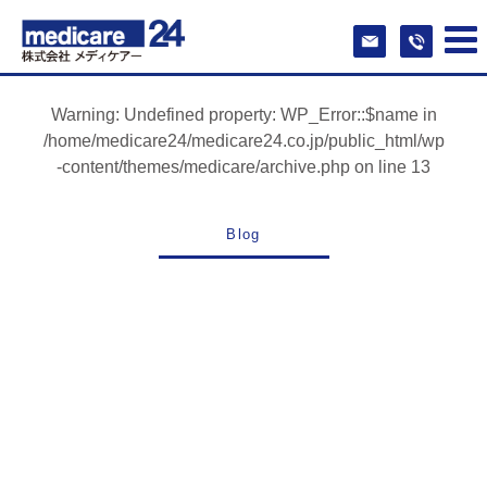
Warning
: Undefined property: WP_Error::$name in
/home/medicare24/medicare24.co.jp/public_html/wp
-content/themes/medicare/archive.php
on line
13