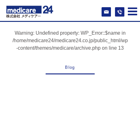
Warning
: Undefined property: WP_Error::$name in
/home/medicare24/medicare24.co.jp/public_html/wp
-content/themes/medicare/archive.php
on line
13