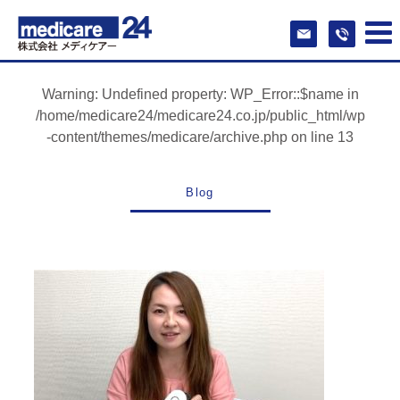
Warning
: Undefined property: WP_Error::$name in
/home/medicare24/medicare24.co.jp/public_html/wp
-content/themes/medicare/archive.php
on line
13