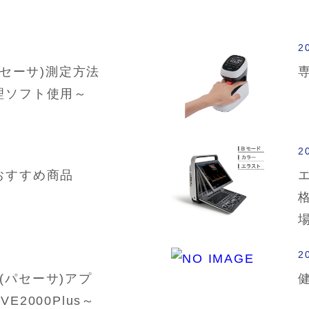
2
パセーサ)測定方法
理ソフト使用～
2
おすすめ商品
2
A](パセーサ)アプ
E2000Plus～