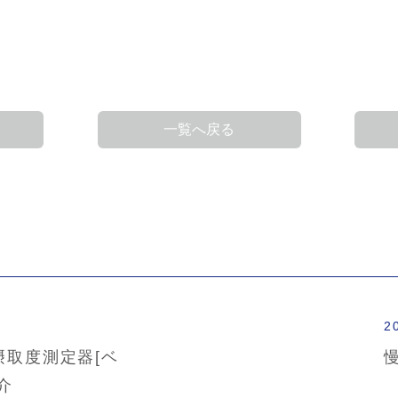
一覧へ戻る
2
摂取度測定器[ベ
介