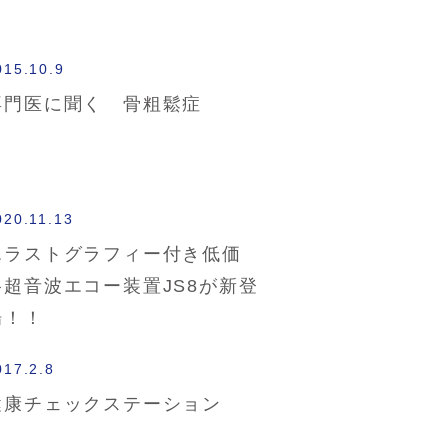
015.10.9
専門医に聞く 骨粗鬆症
020.11.13
エラストグラフィー付き低価
格超音波エコー装置JS8が新登
場！！
017.2.8
健康チェックステーション