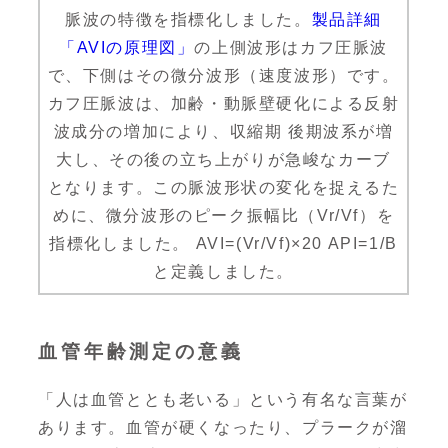
脈波の特徴を指標化しました。
製品詳細
「AVIの原理図」
の上側波形はカフ圧脈波
で、下側はその微分波形（速度波形）です。
カフ圧脈波は、加齢・動脈壁硬化による反射
波成分の増加により、収縮期 後期波系が増
大し、その後の立ち上がりが急峻なカーブ
となります。この脈波形状の変化を捉えるた
めに、微分波形のピーク振幅比（Vr/Vf）を
指標化しました。 AVI=(Vr/Vf)×20 API=1/B
と定義しました。
血管年齢測定の意義
「人は血管ととも老いる」という有名な言葉が
あります。血管が硬くなったり、プラークが溜