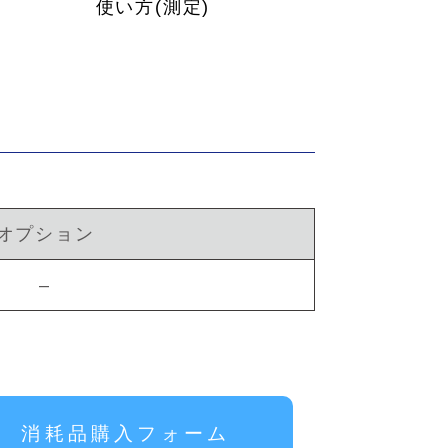
使い方(測定)
オプション
–
消耗品購入フォーム