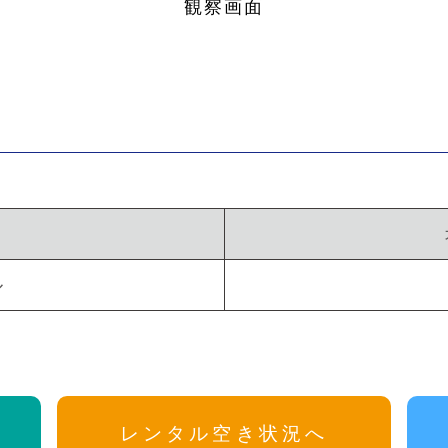
観察画面
ル
求
レンタル空き状況へ