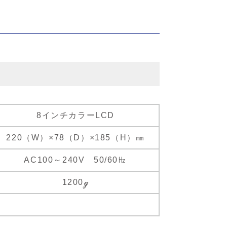
8インチカラーLCD
220（W）×78（D）×185（H）㎜
AC100～240V 50/60㎐
1200ℊ