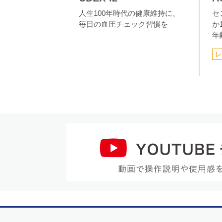
人生100年時代の健康維持に、
セ
毎日の血圧チェック習慣を
か
年
レ