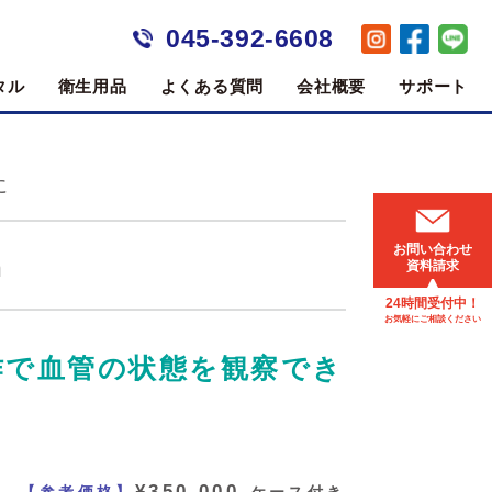
045-392-6608
タル
衛生用品
よくある質問
会社概要
サポート
に
お問い合わせ
n
資料請求
24時間受付中！
お気軽にご相談ください
作で血管の状態を観察でき
¥350,000-