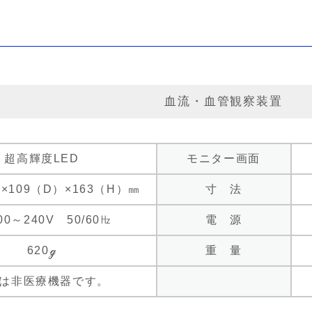
血流・血管観察装置
超高輝度LED
モニター画面
×109（D）×163（H）㎜
寸 法
00～240V 50/60㎐
電 源
620ℊ
重 量
は非医療機器です。