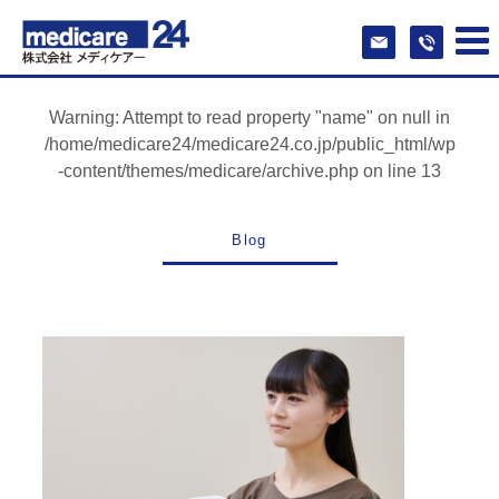
Warning
: Attempt to read property "name" on null in
/home/medicare24/medicare24.co.jp/public_html/wp
-content/themes/medicare/archive.php
on line
13