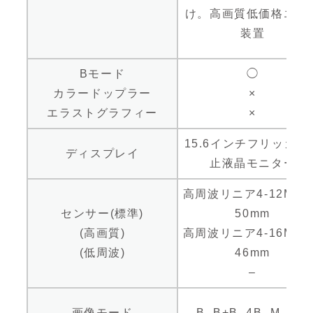
け。高画質低価格エコ
装置
Bモード
◯
カラードップラー
×
エラストグラフィー
×
15.6インチフリッカー
ディスプレイ
止液晶モニター
高周波リニア4-12MHz
センサー(標準)
50mm
(高画質)
高周波リニア4-16MHz
(低周波)
46mm
–
画像モード
B, B+B, 4B, M, PW