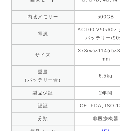
内蔵メモリー
500GB
AC100 V50/60z また
電源
バッテリー(90分)
378(w)×114(d)×352(h
サイズ
mm
重量
6.5kg
（バッテリー含）
製品保証
2年間
認証
CE, FDA, ISO-1348
分類
非医療機器