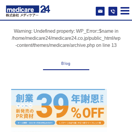
Warning
: Undefined property: WP_Error::$name in
/home/medicare24/medicare24.co.jp/public_html/wp
-content/themes/medicare/archive.php
on line
13