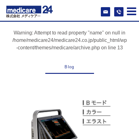
Warning
: Attempt to read property "name" on null in
/home/medicare24/medicare24.co.jp/public_html/wp
-content/themes/medicare/archive.php
on line
13