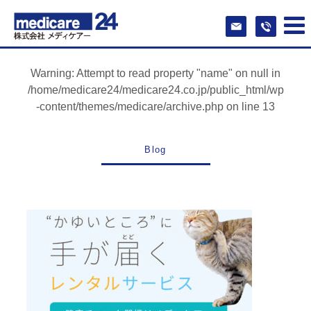
Warning
: Attempt to read property "name" on null in
/home/medicare24/medicare24.co.jp/public_html/wp
-content/themes/medicare/archive.php
on line
13