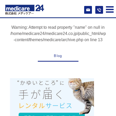
Warning
: Attempt to read property "name" on null in
/home/medicare24/medicare24.co.jp/public_html/wp
-content/themes/medicare/archive.php
on line
13