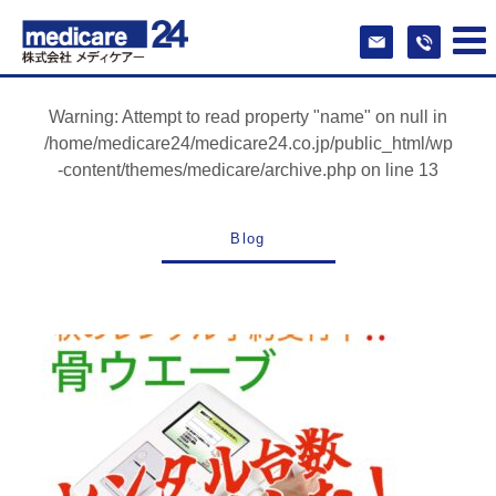
Warning
: Attempt to read property "name" on null in
/home/medicare24/medicare24.co.jp/public_html/wp
-content/themes/medicare/archive.php
on line
13